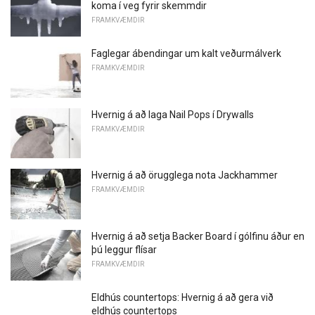
koma í veg fyrir skemmdir
FRAMKVÆMDIR
Faglegar ábendingar um kalt veðurmálverk
FRAMKVÆMDIR
Hvernig á að laga Nail Pops í Drywalls
FRAMKVÆMDIR
Hvernig á að örugglega nota Jackhammer
FRAMKVÆMDIR
Hvernig á að setja Backer Board í gólfinu áður en
þú leggur flísar
FRAMKVÆMDIR
Eldhús countertops: Hvernig á að gera við
eldhús countertops