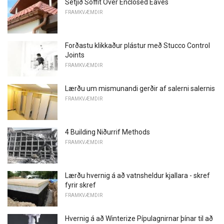
Setjið Soffit Over Enclosed Eaves
FRAMKVÆMDIR
Forðastu klikkaður plástur með Stucco Control
Joints
FRAMKVÆMDIR
Lærðu um mismunandi gerðir af salerni salernis
FRAMKVÆMDIR
4 Building Niðurrif Methods
FRAMKVÆMDIR
Lærðu hvernig á að vatnsheldur kjallara - skref
fyrir skref
FRAMKVÆMDIR
Hvernig á að Winterize Pípulagnirnar þínar til að