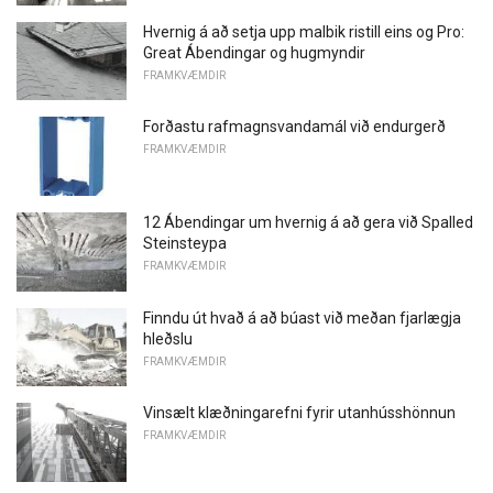
Hvernig á að setja upp malbik ristill eins og Pro:
Great Ábendingar og hugmyndir
FRAMKVÆMDIR
Forðastu rafmagnsvandamál við endurgerð
FRAMKVÆMDIR
12 Ábendingar um hvernig á að gera við Spalled
Steinsteypa
FRAMKVÆMDIR
Finndu út hvað á að búast við meðan fjarlægja
hleðslu
FRAMKVÆMDIR
Vinsælt klæðningarefni fyrir utanhússhönnun
FRAMKVÆMDIR