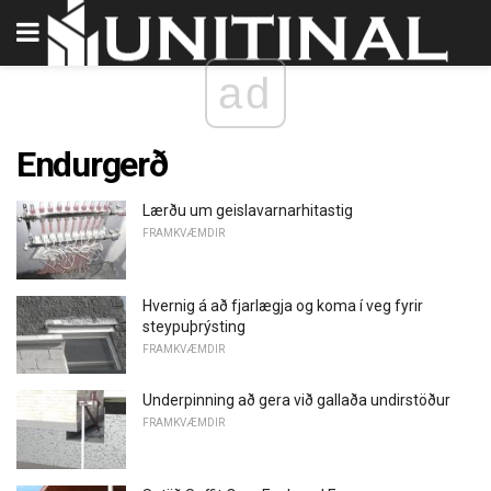
ad
Endurgerð
Lærðu um geislavarnarhitastig
FRAMKVÆMDIR
Hvernig á að fjarlægja og koma í veg fyrir
steypuþrýsting
FRAMKVÆMDIR
Underpinning að gera við gallaða undirstöður
FRAMKVÆMDIR