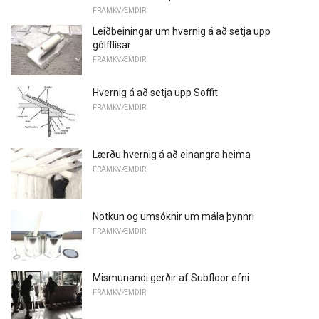
FRAMKVÆMDIR
Leiðbeiningar um hvernig á að setja upp
gólfflísar
FRAMKVÆMDIR
Hvernig á að setja upp Soffit
FRAMKVÆMDIR
Lærðu hvernig á að einangra heima
FRAMKVÆMDIR
Notkun og umsóknir um mála þynnri
FRAMKVÆMDIR
Mismunandi gerðir af Subfloor efni
FRAMKVÆMDIR