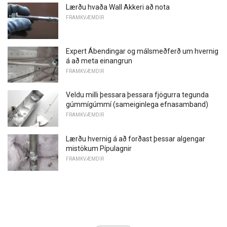
Lærðu hvaða Wall Akkeri að nota
FRAMKVÆMDIR
Expert Ábendingar og málsmeðferð um hvernig
á að meta einangrun
FRAMKVÆMDIR
Veldu milli þessara þessara fjögurra tegunda
gúmmígúmmí (sameiginlega efnasamband)
FRAMKVÆMDIR
Lærðu hvernig á að forðast þessar algengar
mistökum Pípulagnir
FRAMKVÆMDIR