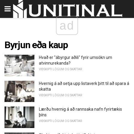
ad
Byrjun eða kaup
Hvað er "ábyrgur aðili" fyrir umsókn um
atvinnurekanda?
VIÐSKIPTI LÖGUM OG SKATTAR
Hvernig á að setja upp listaverk þitt til að spara á
skatta
VIÐSKIPTI LÖGUM OG SKATTAR
Lærðu hvernig á að rannsaka nafn fyrirtækis
þíns
VIÐSKIPTI LÖGUM OG SKATTAR