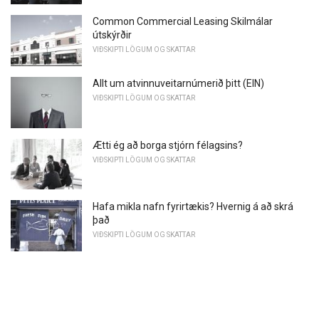
Common Commercial Leasing Skilmálar
útskýrðir
VIÐSKIPTI LÖGUM OG SKATTAR
Allt um atvinnuveitarnúmerið þitt (EIN)
VIÐSKIPTI LÖGUM OG SKATTAR
Ætti ég að borga stjórn félagsins?
VIÐSKIPTI LÖGUM OG SKATTAR
Hafa mikla nafn fyrirtækis? Hvernig á að skrá
það
VIÐSKIPTI LÖGUM OG SKATTAR