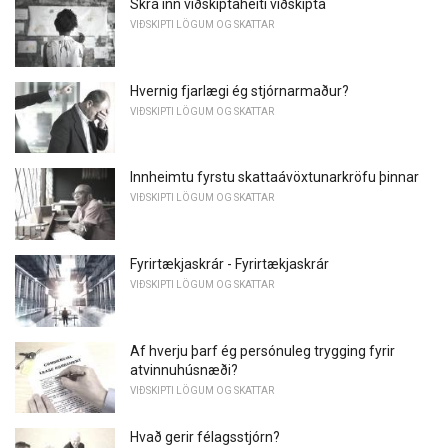
Skrá inn viðskiptaheiti viðskipta
VIÐSKIPTI LÖGUM OG SKATTAR
Hvernig fjarlægi ég stjórnarmaður?
VIÐSKIPTI LÖGUM OG SKATTAR
Innheimtu fyrstu skattaávöxtunarkröfu þinnar
VIÐSKIPTI LÖGUM OG SKATTAR
Fyrirtækjaskrár - Fyrirtækjaskrár
VIÐSKIPTI LÖGUM OG SKATTAR
Af hverju þarf ég persónuleg trygging fyrir
atvinnuhúsnæði?
VIÐSKIPTI LÖGUM OG SKATTAR
Hvað gerir félagsstjórn?