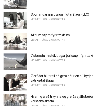
Spurningar um byrjun hlutafélags (LLC)
VIÐSKIPTI LÖGUM OG SKATTAR
Allt um stjórn fyrirtækisins
VIÐSKIPTI LÖGUM OG SKATTAR
7 stærstu mistök þegar þú kaupir fyrirtæki
VIÐSKIPTI LÖGUM OG SKATTAR
7 erfiðar hlutir til að gera áður en þú byrjar
viðskiptafélaga
VIÐSKIPTI LÖGUM OG SKATTAR
Hvernig á að tilkynna og greiða sjálfstæða
verktaka skatta
VIÐSKIPTI LÖGUM OG SKATTAR