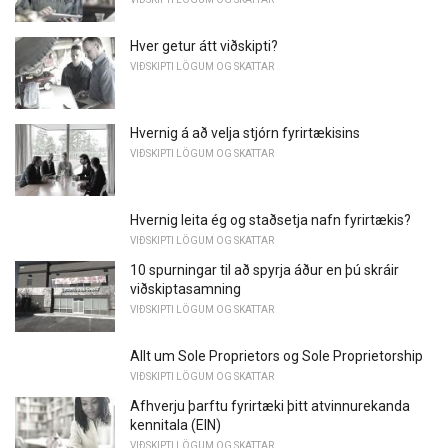
Hver getur átt viðskipti?
VIÐSKIPTI LÖGUM OG SKATTAR
Hvernig á að velja stjórn fyrirtækisins
VIÐSKIPTI LÖGUM OG SKATTAR
Hvernig leita ég og staðsetja nafn fyrirtækis?
VIÐSKIPTI LÖGUM OG SKATTAR
10 spurningar til að spyrja áður en þú skráir
viðskiptasamning
VIÐSKIPTI LÖGUM OG SKATTAR
Allt um Sole Proprietors og Sole Proprietorship
VIÐSKIPTI LÖGUM OG SKATTAR
Afhverju þarftu fyrirtæki þitt atvinnurekanda
kennitala (EIN)
VIÐSKIPTI LÖGUM OG SKATTAR