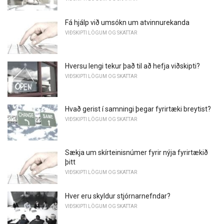
Fá hjálp við umsókn um atvinnurekanda
VIÐSKIPTI LÖGUM OG SKATTAR
Hversu lengi tekur það til að hefja viðskipti?
VIÐSKIPTI LÖGUM OG SKATTAR
Hvað gerist í samningi þegar fyrirtæki breytist?
VIÐSKIPTI LÖGUM OG SKATTAR
Sækja um skírteinisnúmer fyrir nýja fyrirtækið
þitt
VIÐSKIPTI LÖGUM OG SKATTAR
Hver eru skyldur stjórnarnefndar?
VIÐSKIPTI LÖGUM OG SKATTAR