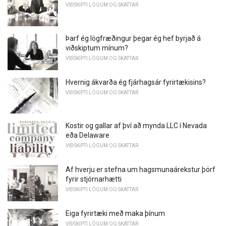
VIÐSKIPTI LÖGUM OG SKATTAR
Þarf ég lögfræðingur þegar ég hef byrjað á
viðskiptum mínum?
VIÐSKIPTI LÖGUM OG SKATTAR
Hvernig ákvarða ég fjárhagsár fyrirtækisins?
VIÐSKIPTI LÖGUM OG SKATTAR
Kostir og gallar af því að mynda LLC í Nevada
eða Delaware
VIÐSKIPTI LÖGUM OG SKATTAR
Af hverju er stefna um hagsmunaárekstur þörf
fyrir stjórnarhætti
VIÐSKIPTI LÖGUM OG SKATTAR
Eiga fyrirtæki með maka þínum
VIÐSKIPTI LÖGUM OG SKATTAR