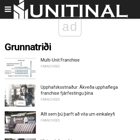
ad
Grunnatriði
Multi-Unit Franchise
FRANCHISES
Upphafskostnaður: Ákveða upphaflega
franchise fjárfestingu þína
FRANCHISES
Allt sem þú þarft að vita um einkaleyfi
FRANCHISES