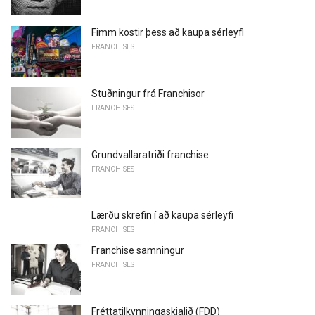
Fimm kostir þess að kaupa sérleyfi
FRANCHISES
Stuðningur frá Franchisor
FRANCHISES
Grundvallaratriði franchise
FRANCHISES
Lærðu skrefin í að kaupa sérleyfi
FRANCHISES
Franchise samningur
FRANCHISES
Fréttatilkynningaskjalið (FDD)