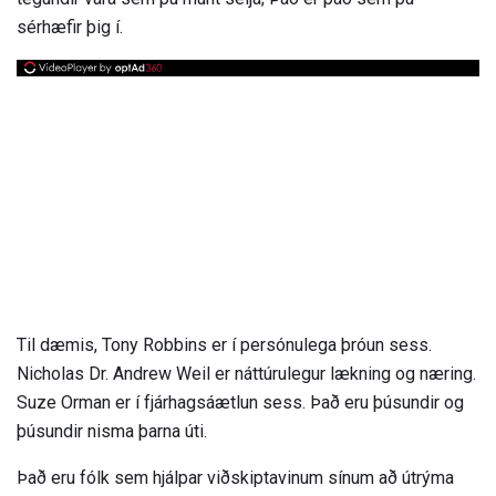
sérhæfir þig í.
Til dæmis, Tony Robbins er í persónulega þróun sess.
Nicholas Dr. Andrew Weil er náttúrulegur lækning og næring.
Suze Orman er í fjárhagsáætlun sess. Það eru þúsundir og
þúsundir nisma þarna úti.
Það eru fólk sem hjálpar viðskiptavinum sínum að útrýma