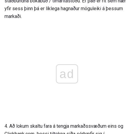
staðbundna bókabúð / tímaritastöðu. Ef það er rit sem nær
yfir sess þinn þá er líklega hagnaður möguleiki á þessum
markaði.
ad
4. Að lokum skaltu fara á tengja markaðssvæðum eins og
Clickbank.com. Þessi tiltekna síða sérhæfir sig í