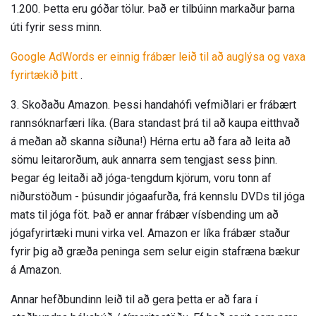
1.200. Þetta eru góðar tölur. Það er tilbúinn markaður þarna
úti fyrir sess minn.
Google AdWords er einnig frábær leið til að auglýsa og vaxa
fyrirtækið þitt
.
3. Skoðaðu Amazon. Þessi handahófi vefmiðlari er frábært
rannsóknarfæri líka. (Bara standast þrá til að kaupa eitthvað
á meðan að skanna síðuna!) Hérna ertu að fara að leita að
sömu leitarorðum, auk annarra sem tengjast sess þinn.
Þegar ég leitaði að jóga-tengdum kjörum, voru tonn af
niðurstöðum - þúsundir jógaafurða, frá kennslu DVDs til jóga
mats til jóga föt. Það er annar frábær vísbending um að
jógafyrirtæki muni virka vel. Amazon er líka frábær staður
fyrir þig að græða peninga sem selur eigin stafræna bækur
á Amazon.
Annar hefðbundinn leið til að gera þetta er að fara í