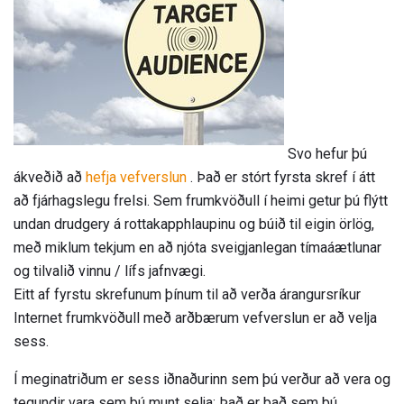
Svo hefur þú
ákveðið að
hefja vefverslun
. Það er stórt fyrsta skref í átt
að fjárhagslegu frelsi. Sem frumkvöðull í heimi getur þú flýtt
undan drudgery á rottakapphlaupinu og búið til eigin örlög,
með miklum tekjum en að njóta sveigjanlegan tímaáætlunar
og tilvalið vinnu / lífs jafnvægi.
Eitt af fyrstu skrefunum þínum til að verða árangursríkur
Internet frumkvöðull með arðbærum vefverslun er að velja
sess.
Í meginatriðum er sess iðnaðurinn sem þú verður að vera og
tegundir vara sem þú munt selja; Það er það sem þú