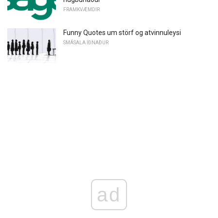
FRAMKVÆMDIR
Funny Quotes um störf og atvinnuleysi
SMÁSALA IÐNAÐUR
ad