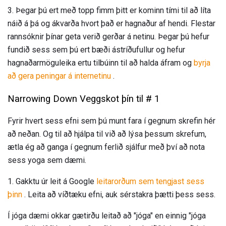
3. Þegar þú ert með topp fimm þitt er kominn tími til að líta
náið á þá og ákvarða hvort það er hagnaður af hendi. Flestar
rannsóknir þínar geta verið gerðar á netinu. Þegar þú hefur
fundið sess sem þú ert bæði ástríðufullur og hefur
hagnaðarmöguleika ertu tilbúinn til að halda áfram og
byrja
að gera peningar á internetinu
.
Narrowing Down Veggskot þín til # 1
Fyrir hvert sess efni sem þú munt fara í gegnum skrefin hér
að neðan. Og til að hjálpa til við að lýsa þessum skrefum,
ætla ég að ganga í gegnum ferlið sjálfur með því að nota
sess yoga sem dæmi.
1. Gakktu úr leit á Google
leitarorðum sem tengjast sess
þinn
. Leita að víðtæku efni, auk sérstakra þætti þess sess.
Í jóga dæmi okkar gætirðu leitað að "jóga" en einnig "jóga