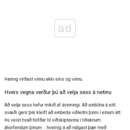
ad
Þannig virðast vinnu ekki eins og vinnu.
Hvers vegna verður þú að velja sess á netinu
Að velja sess hefur mikið af ávinningi. Að einblína á eitt
svæði gerir þér kleift að einbeita viðleitni þinni í einum átt.
Þú veist hvað höfðar til viðskiptavina í tilteknum
áhorfendum þínum ... hvernig á að nálgast þær með