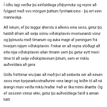
Í öðru lagi verður þú einfaldlega yfirþyrmdur og reynir að
fylgjast með svo mörgum þáttum fyrirtækisins - þú ert einn
manneskja.
Að lokum, ef þú leggur áherslu á aðeins eina sess, getur þú
haldið áfram að selja sömu viðskiptavini mismunandi vörur
og þjónustu með tímanum og auka magn af peningum frá
hverjum nýjum viðskiptavini. Frekar en að reyna stöðugt að
elta nýja viðskiptavini allan tímann sem þú getur eytt meiri
tíma til að selja viðskiptavinum þínum, sem er miklu
auðveldara að gera.
Góðu fréttirnar eru þær að með því að einbeita sér að einum
sess mun byrjunarkostnaðurinn vera lægri og leiðin til að ná
árangri muni verða miklu hraðar. Það er líka minni áhætta. Og
ef sessinn vinnur ekki, getur þú auðveldlega farið á annan
hátt.