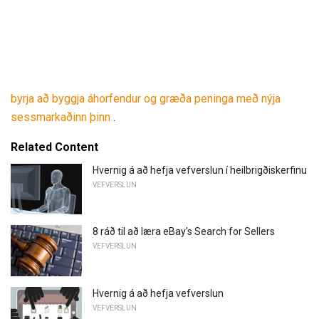
byrja að byggja áhorfendur og græða peninga með nýja
sessmarkaðinn þinn
.
Related Content
Hvernig á að hefja vefverslun í heilbrigðiskerfinu
VEFVERSLUN
8 ráð til að læra eBay's Search for Sellers
VEFVERSLUN
Hvernig á að hefja vefverslun
VEFVERSLUN