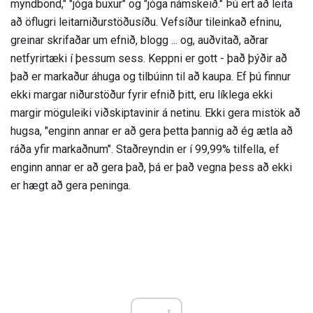
myndbönd," "jóga buxur" og "jóga námskeið." Þú ert að leita
að öflugri leitarniðurstöðusíðu. Vefsíður tileinkað efninu,
greinar skrifaðar um efnið, blogg ... og, auðvitað, aðrar
netfyrirtæki í þessum sess. Keppni er gott - það þýðir að
það er markaður áhuga og tilbúinn til að kaupa. Ef þú finnur
ekki margar niðurstöður fyrir efnið þitt, eru líklega ekki
margir möguleiki viðskiptavinir á netinu. Ekki gera mistök að
hugsa, "enginn annar er að gera þetta þannig að ég ætla að
ráða yfir markaðnum". Staðreyndin er í 99,99% tilfella, ef
enginn annar er að gera það, þá er það vegna þess að ekki
er hægt að gera peninga.