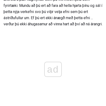
fyrirtæki. Mundu að þú ert að fara að hella hjarta þínu og sál í
þetta nýja verkefni svo þú viljir velja efni sem þú ert
ástríðufullur um. Ef þú ert ekki ánægð með þetta efni ...
verður þú ekki áhugasamur að vinna hart að því að ná árangri.
ad