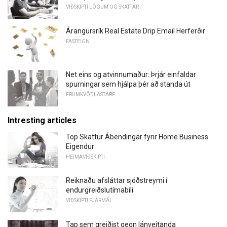
VIÐSKIPTI LÖGUM OG SKATTAR
Árangursrík Real Estate Drip Email Herferðir
FASTEIGN
Net eins og atvinnumaður: Þrjár einfaldar
spurningar sem hjálpa þér að standa út
FRUMKVÖÐLASTARF
Intresting articles
Top Skattur Ábendingar fyrir Home Business
Eigendur
HEIMAVIÐSKIPTI
Reiknaðu afsláttar sjóðstreymi í
endurgreiðslutímabili
VIÐSKIPTI FJÁRMÁL
Tap sem greiðist gegn lánveitanda