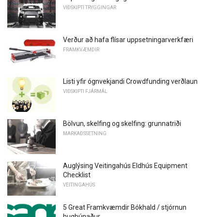
VIÐSKIPTI TRYGGINGAR
Verður að hafa flísar uppsetningarverkfæri
FRAMKVÆMDIR
Listi yfir ógnvekjandi Crowdfunding verðlaun
VIÐSKIPTI FJÁRMÁL
Bölvun, skelfing og skelfing: grunnatriði
MARKAÐSSETNING
Auglýsing Veitingahús Eldhús Equipment
Checklist
VEITINGAHÚS
5 Great Framkvæmdir Bókhald / stjórnun
hugbúnaður