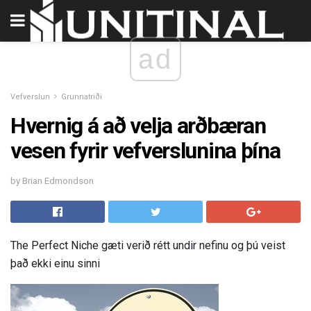
ad
Vefverslun
Grunnatriði
Hvernig á að velja arðbæran
vesen fyrir vefverslunina þína
by Brian Edmondson
The Perfect Niche gæti verið rétt undir nefinu og þú veist
það ekki einu sinni