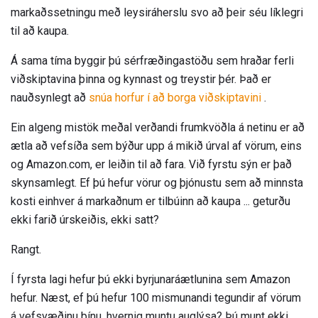
markaðssetningu með leysiráherslu svo að þeir séu líklegri
til að kaupa.
Á sama tíma byggir þú sérfræðingastöðu sem hraðar ferli
viðskiptavina þinna og kynnast og treystir þér. Það er
nauðsynlegt að
snúa horfur í að borga viðskiptavini
.
Ein algeng mistök meðal verðandi frumkvöðla á netinu er að
ætla að vefsíða sem býður upp á mikið úrval af vörum, eins
og Amazon.com, er leiðin til að fara. Við fyrstu sýn er það
skynsamlegt. Ef þú hefur vörur og þjónustu sem að minnsta
kosti einhver á markaðnum er tilbúinn að kaupa ... geturðu
ekki farið úrskeiðis, ekki satt?
Rangt.
Í fyrsta lagi hefur þú ekki byrjunaráætlunina sem Amazon
hefur. Næst, ef þú hefur 100 mismunandi tegundir af vörum
á vefsvæðinu þínu, hvernig muntu auglýsa? Þú munt ekki