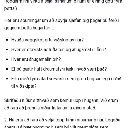
Röddarminni virka á snjallsímanum þínum er einnig gott fyrir
þetta.)
Hér eru spurningar um að spyrja sjálfan þig þegar þú ferð í
gegnum þetta hugarfari ...
Hvaða veggskot ertu viðskiptavinur?
Hver er stærsta ástríða þín og áhugamál í lífinu?
Hver eru áhugamálin þín?
Ef þú gætir haft draumafyrirtæki, hvað væri það?
Ertu með fyrri starfsreynslu sem gæti hugsanlega orðið
til viðskipta?
Skrifaðu niður eitthvað sem kemur upp í hugann. Við erum
að fara að þrengja niður listanum á einum stað.
2. Nú ertu að fara að velja topp fimm nisurnar þínar. Leggðu
áherslu á þær hugmyndir sem þú vilt mest njóta sem