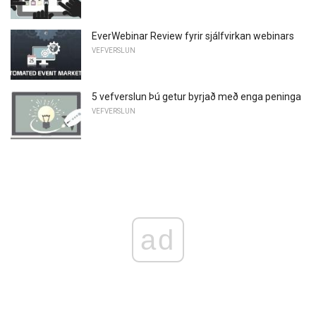
EverWebinar Review fyrir sjálfvirkan webinars
VEFVERSLUN
5 vefverslun Þú getur byrjað með enga peninga
VEFVERSLUN
ad