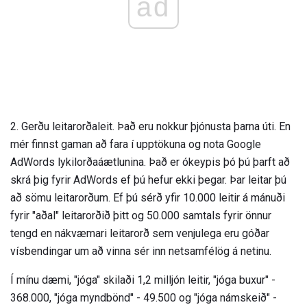
ad
2. Gerðu leitarorðaleit. Það eru nokkur þjónusta þarna úti. En
mér finnst gaman að fara í upptökuna og nota Google
AdWords lykilorðaáætlunina. Það er ókeypis þó þú þarft að
skrá þig fyrir AdWords ef þú hefur ekki þegar. Þar leitar þú
að sömu leitarorðum. Ef þú sérð yfir 10.000 leitir á mánuði
fyrir "aðal" leitarorðið þitt og 50.000 samtals fyrir önnur
tengd en nákvæmari leitarorð sem venjulega eru góðar
vísbendingar um að vinna sér inn netsamfélög á netinu.
Í mínu dæmi, "jóga" skilaði 1,2 milljón leitir, "jóga buxur" -
368.000, "jóga myndbönd" - 49.500 og "jóga námskeið" -