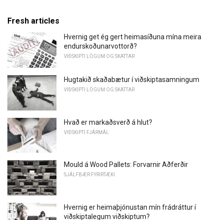
Fresh articles
Hvernig get ég gert heimasíðuna mína meira
endurskoðunarvottorð?
VIÐSKIPTI LÖGUM OG SKATTAR
Hugtakið skaðabætur í viðskiptasamningum
VIÐSKIPTI LÖGUM OG SKATTAR
Hvað er markaðsverð á hlut?
VIÐSKIPTI FJÁRMÁL
Mould á Wood Pallets: Forvarnir Aðferðir
SJÁLFBÆR FYRIRTÆKI
Hvernig er heimaþjónustan mín frádráttur í
viðskiptalegum viðskiptum?