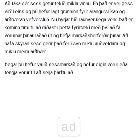
Að taka sér sess getur tekið mikla vinnu. En það er vel þess
virði eins og þú hefur lagt grunninn fyrir árangursríkan og
arðbæran vefverslun. Nú byrjar hið raunverulega verk. Það er
kominn tími til að ráðast í þetta fyrirtæki með því að fá
vörurnar þínar raðað út og hefja markaðsherferðir þínar. Að
hafa skýran sess gerir það ferli svo miklu auðveldara og
miklu meira arðbær.
Þegar þú hefur valið sessmarkað og hefur eigin vörur eða
tengja vörur til að selja þarftu að
ad