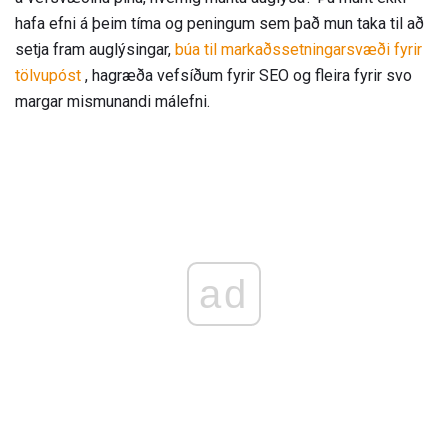
hafa efni á þeim tíma og peningum sem það mun taka til að
setja fram auglýsingar,
búa til markaðssetningarsvæði fyrir
tölvupóst
, hagræða vefsíðum fyrir SEO og fleira fyrir svo
margar mismunandi málefni.
ad