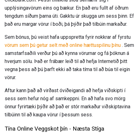
upplýsingavörum eins og bækur. En það eru fullt af öðrum
tengdum síðum þarna úti. Gakktu úr skugga um sess þinn. Ef
það eru margar vörur í boði, þá þýðir það tilbúin markaður.
Sem bónus, þú veist hafa uppspretta fyrir nokkrar af fyrstu
vörum sem þú getur selt með online hættuspilinu þínu
. Sem
samstarfsaðili verður þú að kynna vörurnar og fá þóknun á
hverjum sölu. Það er frábær leið til að hefja Internetið þitt
vegna þess að þú þarft ekki að taka tíma til að búa til eigin
vörur.
Aftur kann það að virðast óviðeigandi að hefja viðskipti í
sess sem hefur nóg af samkeppni. En að hafa svo mörg
önnur fyrirtæki þýðir að það er stór markaður viðskiptavina
tilbúinn til að kaupa vörur í þessum sess.
Tína Online Veggskot þín - Næsta Stíga