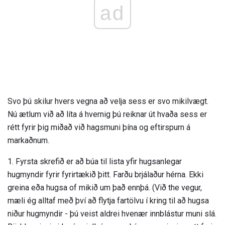
ad
Svo þú skilur hvers vegna að velja sess er svo mikilvægt.
Nú ætlum við að líta á hvernig þú reiknar út hvaða sess er
rétt fyrir þig miðað við hagsmuni þína og eftirspurn á
markaðnum.
1. Fyrsta skrefið er að búa til lista yfir hugsanlegar
hugmyndir fyrir fyrirtækið þitt. Farðu brjálaður hérna. Ekki
greina eða hugsa of mikið um það ennþá. (Við the vegur,
mæli ég alltaf með því að flytja fartölvu í kring til að hugsa
niður hugmyndir - þú veist aldrei hvenær innblástur muni slá.