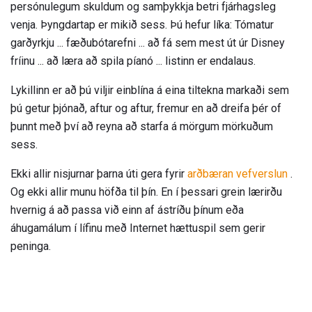
persónulegum skuldum og samþykkja betri fjárhagsleg
venja. Þyngdartap er mikið sess. Þú hefur líka: Tómatur
garðyrkju ... fæðubótarefni ... að fá sem mest út úr Disney
fríinu ... að læra að spila píanó ... listinn er endalaus.
Lykillinn er að þú viljir einblína á eina tiltekna markaði sem
þú getur þjónað, aftur og aftur, fremur en að dreifa þér of
þunnt með því að reyna að starfa á mörgum mörkuðum
sess.
Ekki allir nisjurnar þarna úti gera fyrir
arðbæran vefverslun
.
Og ekki allir munu höfða til þín. En í þessari grein lærirðu
hvernig á að passa við einn af ástríðu þínum eða
áhugamálum í lífinu með Internet hættuspil sem gerir
peninga.