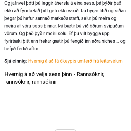
Og jafnvel þótt þú leggir áherslu á eina sess, þá þýðir það
ekki að fyrirtækið þitt geti ekki vaxið. Þú byrjar lítið og síðan,
þegar þú hefur sannað markaðsstarfi, selur þú meira og
meira af vöru sess þinnar. Þá bætir þú við öðrum svipuðum
vörum. Og það þýðir meiri sölu. Ef þú vilt byggja upp
fyrirtæki þitt enn frekar gætir þú fengið inn aðra niches ... og
hefjið ferlið aftur.
Sjá einnig:
Hvernig á að fá ókeypis umferð frá leitarvélum
Hvernig á að velja sess þinn - Rannsóknir,
rannsóknir, rannsóknir