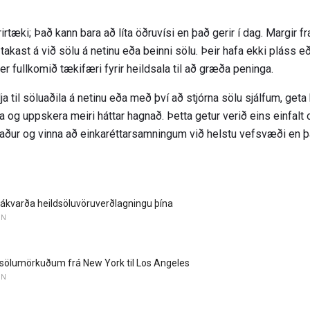
irtæki; Það kann bara að líta öðruvísi en það gerir í dag. Margir 
ð takast á við sölu á netinu eða beinni sölu. Þeir hafa ekki pláss e
a er fullkomið tækifæri fyrir heildsala til að græða peninga.
 til söluaðila á netinu eða með því að stjórna sölu sjálfum, geta h
a og uppskera meiri háttar hagnað. Þetta getur verið eins einfal
aður og vinna að einkaréttarsamningum við helstu vefsvæði en þ
 ákvarða heildsöluvöruverðlagningu þína
UN
dsölumörkuðum frá New York til Los Angeles
UN