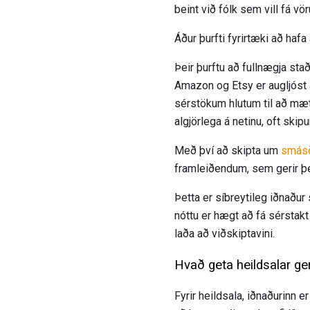
beint við fólk sem vill fá vö
Áður þurfti fyrirtæki að hafa
Þeir þurftu að fullnægja sta
Amazon og Etsy er augljóst að
sérstökum hlutum til að mæt
algjörlega á netinu, oft ski
Með því að skipta um
smásö
framleiðendum, sem gerir þe
Þetta er síbreytileg iðnaðu
nóttu er hægt að fá sérstakt
laða að viðskiptavini.
Hvað geta heildsalar ge
Fyrir heildsala, iðnaðurinn e