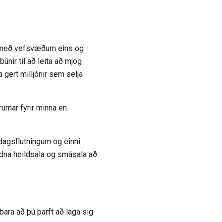
 En með vefsvæðum eins og
únir til að leita að mjög
gert milljónir sem selja
rurnar fyrir minna en
dagsflutningum og einni
undna heildsala og smásala að
 bara að þú þarft að laga sig