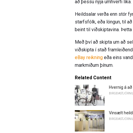
að þessu nýja umhverfi líka.
Heildsalar verða enn stór fyr
starfsfólk, eða löngun, til a
beint til viðskiptavina. Þett
Með því að skipta um að selja
viðskipta í stað framleiðend
eBay reikning
eða eins vand
markmiðum þínum.
Related Content
Hvernig á að
BIRGÐASTJÓRN
Vinsælt heil
BIRGÐASTJÓRN