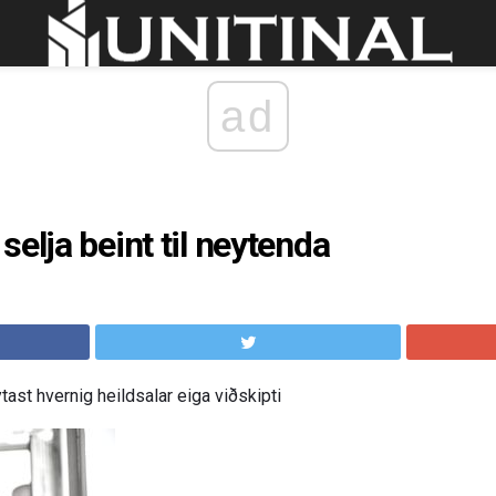
ad
elja beint til neytenda
tast hvernig heildsalar eiga viðskipti