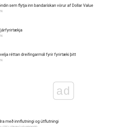
ndin sem flytja inn bandarískan vörur af Dollar Value
UN
járfyrirtækja
UN
velja réttan dreifingarmál fyrir fyrirtæki þitt
UN
ad
a með innflutningi og útflutningi