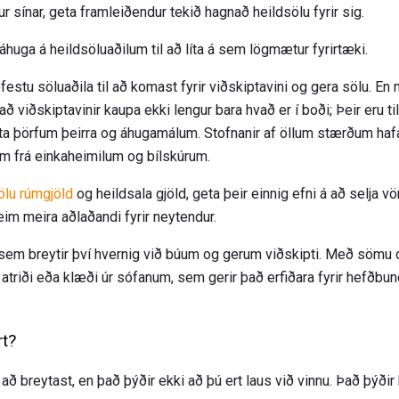
rur sínar, geta framleiðendur tekið hagnað heildsölu fyrir sig.
 áhuga á heildsöluaðilum til að líta á sem lögmætur fyrirtæki.
ðfestu söluaðila til að komast fyrir viðskiptavini og gera sölu.
 viðskiptavinir kaupa ekki lengur bara hvað er í boði; Þeir eru tilb
a þörfum þeirra og áhugamálum. Stofnanir af öllum stærðum hafa 
pum frá einkaheimilum og bílskúrum.
lu rúmgjöld
og heildsala gjöld, geta þeir einnig efni á að selja vö
im meira aðlaðandi fyrir neytendur.
r sem breytir því hvernig við búum og gerum viðskipti. Með sömu 
 atriði eða klæði úr sófanum, sem gerir það erfiðara fyrir hefðb
rt?
r að breytast, en það þýðir ekki að þú ert laus við vinnu. Það þýðir