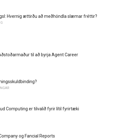
l: Hvernig ættirðu að meðhöndla slæmar fréttir?
NG
Aðstoðarmaður til að byrja Agent Career
ningsskuldbinding?
GINGAR
d Computing er tilvalið fyrir lítil fyrirtæki
Company og Fancial Reports