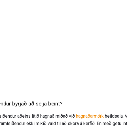
ndur byrjað að selja beint?
leiðendur aðeins lítið hagnað miðað við
hagnaðarmörk
heildsala. 
framleiðendur ekki mikið vald til að skora á kerfið. En með getu in