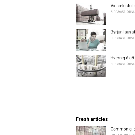
Vinsælustu lö
BIRGÐASTJÓRN
Byrjun lausaf
BIRGÐASTJÓRN
Hvernig á að 
BIRGÐASTJÓRN
Fresh articles
Common gildr