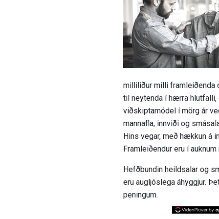
milliliður milli framleiðend
til neytenda í hærra hlutfall
viðskiptamódel í mörg ár vegn
mannafla, innviði og smásala
Hins vegar, með hækkun á int
Framleiðendur eru í auknum m
Hefðbundin heildsalar og sm
eru augljóslega áhyggjur. Þ
peningum.