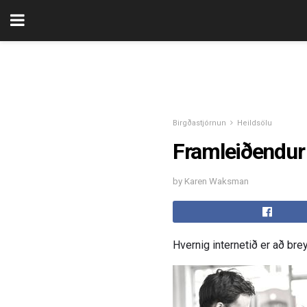
Birgðastjórnun
Heildsölu
Framleiðendur s
by Karen Waksman
Hvernig internetið er að brey