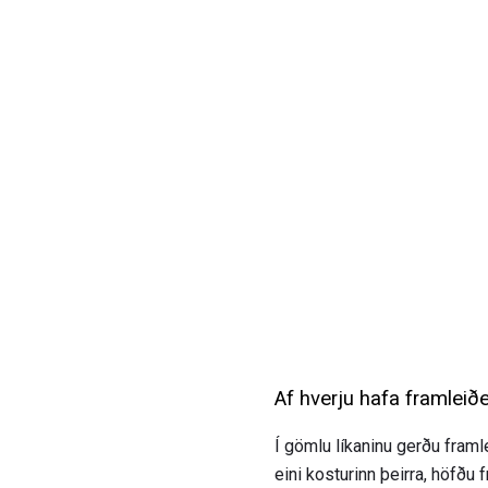
Af hverju hafa framleiðe
Í gömlu líkaninu gerðu fram
eini kosturinn þeirra, höfðu 