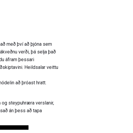
nað með því að þjóna sem
 ákveðnu verði, þá selja það
éldu áfram þessari
ðskiptavini. Heildsalar veittu
ódelin að þróast hratt.
 og steypuhræra verslanir,
assað án þess að tapa