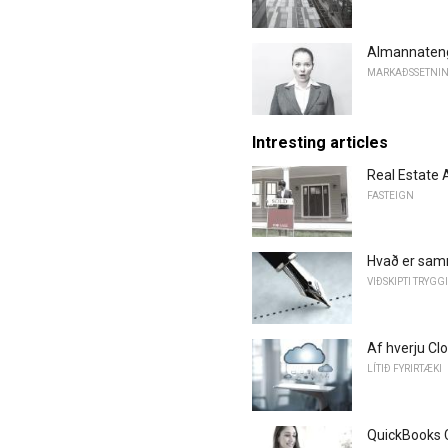
Almannatengs
MARKAÐSSETNI
Intresting articles
Real Estate 
FASTEIGN
Hvað er sam
VIÐSKIPTI TRYG
Af hverju Clou
LÍTIÐ FYRIRTÆKI
QuickBooks 