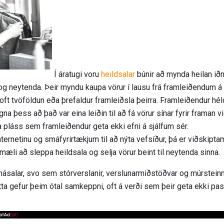
Í áratugi voru
heildsalar
búnir að mynda heilan ið
a og neytenda. Þeir myndu kaupa vörur í lausu frá framleiðendum á
i, oft tvöföldun eða þrefaldur framleiðsla þeirra. Framleiðendur h
a þess að það var eina leiðin til að fá vörur sínar fyrir framan vi
 pláss sem framleiðendur geta ekki efni á sjálfum sér.
ernetinu og smáfyrirtækjum til að nýta vefsíður, þá er viðskiptam
æli að sleppa heildsala og selja vörur beint til neytenda sinna.
ásalar, svo sem stórverslanir, verslunarmiðstöðvar og múrsteinn
etta gefur þeim ótal samkeppni, oft á verði sem þeir geta ekki p