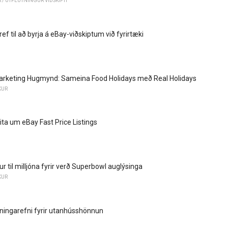
/ ÚTFLUTNINGUR VIÐSKIPTI
ref til að byrja á eBay-viðskiptum við fyrirtæki
arketing Hugmynd: Sameina Food Holidays með Real Holidays
KUR
 vita um eBay Fast Price Listings
 til milljóna fyrir verð Superbowl auglýsinga
KUR
ningarefni fyrir utanhússhönnun