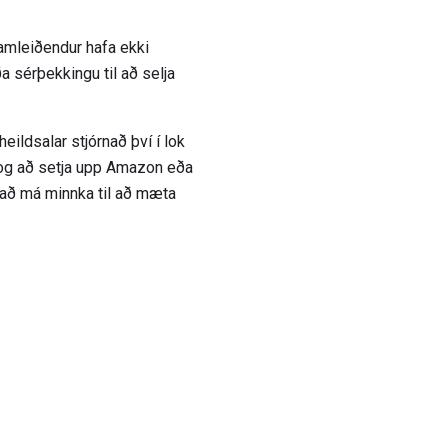
framleiðendur hafa ekki
ða sérþekkingu til að selja
eildsalar stjórnað því í lok
t og að setja upp Amazon eða
að má minnka til að mæta