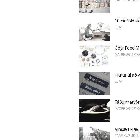
INNFLUTNINGUR 
10 einföld sk
EBAY
Ódýr Food M
MATUR OG DRYK
Hlutur til að
EBAY
Fáðu matvörur
MATUR OG DRYK
Vinsælt klæð
FRAMKVÆMDIR