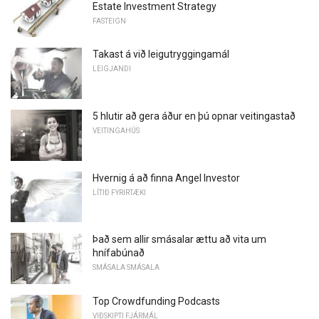
Estate Investment Strategy
FASTEIGN
Takast á við leigutryggingamál
LEIGJANDI
5 hlutir að gera áður en þú opnar veitingastað
VEITINGAHÚS
Hvernig á að finna Angel Investor
LÍTIÐ FYRIRTÆKI
Það sem allir smásalar ættu að vita um
hnífabúnað
SMÁSALA SMÁSALA
Top Crowdfunding Podcasts
VIÐSKIPTI FJÁRMÁL