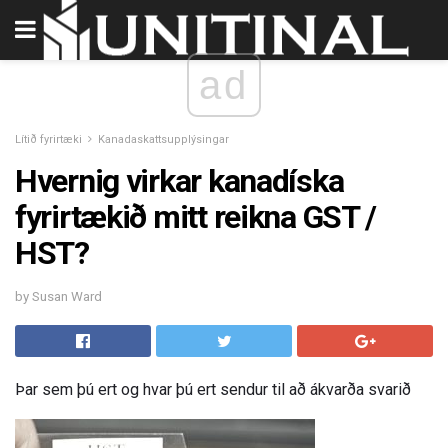
ad
Lítið fyrirtæki
Kanadaskattsupplýsingar
Hvernig virkar kanadíska
fyrirtækið mitt reikna GST /
HST?
by Susan Ward
Þar sem þú ert og hvar þú ert sendur til að ákvarða svarið