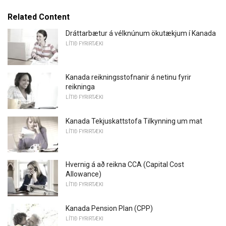
Related Content
Dráttarbætur á vélknúnum ökutækjum í Kanada
LÍTIÐ FYRIRTÆKI
Kanada reikningsstofnanir á netinu fyrir
reikninga
LÍTIÐ FYRIRTÆKI
Kanada Tekjuskattstofa Tilkynning um mat
LÍTIÐ FYRIRTÆKI
Hvernig á að reikna CCA (Capital Cost
Allowance)
LÍTIÐ FYRIRTÆKI
Kanada Pension Plan (CPP)
LÍTIÐ FYRIRTÆKI