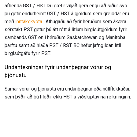
afhenda GST / HST. Þú gætir viljað gera engu að síður svo
þú getir endurheimt GST / HST á gjöldum sem greiddar eru
með
inntakskvóta
. Athugaðu að fyrir héruðum sem ákæra
sérstakt PST getur þú átt rétt á litlum birgisútgjöldum fyrir
sambands GST en í héruðum Saskatchewan og Manitoba
þarftu samt að hlaða PST / RST. BC hefur jafngildan lítil
birgisútgáfu fyrir PST.
Undantekningar fyrir undanþegnar vörur og
þjónustu
Sumar vörur og þjónusta eru undanþegnar eða núllflokkaðar,
sem þýðir að þú hleðir ekki HST á viðskiptavinarreikninginn.