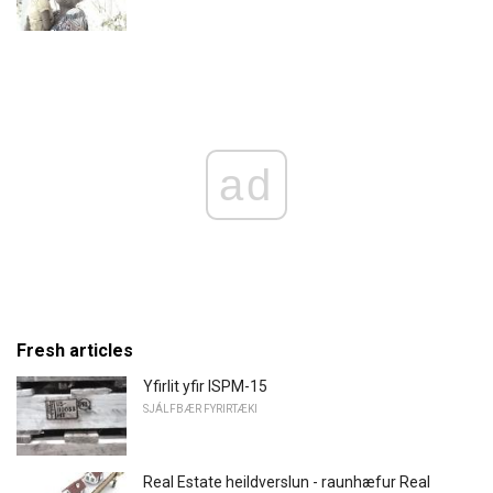
ad
Fresh articles
Yfirlit yfir ISPM-15
SJÁLFBÆR FYRIRTÆKI
Real Estate heildverslun - raunhæfur Real