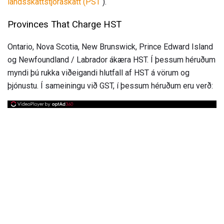
landsskattstjóraskatt (PST
).
Provinces That Charge HST
Ontario, Nova Scotia, New Brunswick, Prince Edward Island
og Newfoundland / Labrador ákæra HST. Í þessum héruðum
myndi þú rukka viðeigandi hlutfall af HST á vörum og
þjónustu. Í sameiningu við GST, í þessum héruðum eru verð: