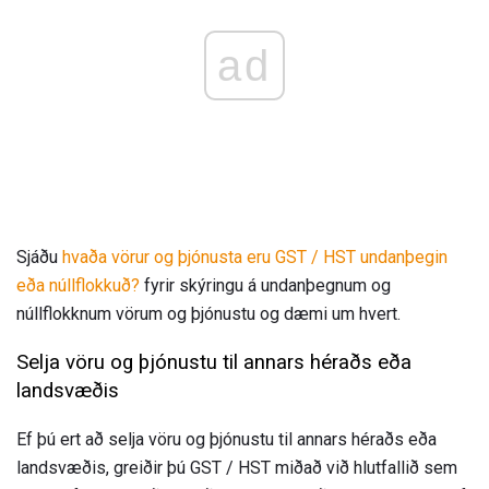
ad
Sjáðu
hvaða vörur og þjónusta eru GST / HST undanþegin
eða núllflokkuð?
fyrir skýringu á undanþegnum og
núllflokknum vörum og þjónustu og dæmi um hvert.
Selja vöru og þjónustu til annars héraðs eða
landsvæðis
Ef þú ert að selja vöru og þjónustu til annars héraðs eða
landsvæðis, greiðir þú GST / HST miðað við hlutfallið sem