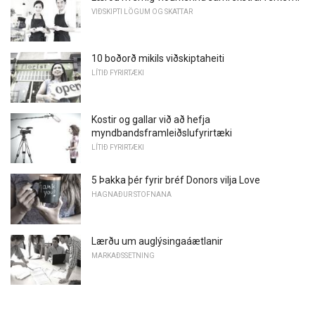
VIÐSKIPTI LÖGUM OG SKATTAR
10 boðorð mikils viðskiptaheiti
LÍTIÐ FYRIRTÆKI
Kostir og gallar við að hefja
myndbandsframleiðslufyrirtæki
LÍTIÐ FYRIRTÆKI
5 Þakka þér fyrir bréf Donors vilja Love
HAGNAÐUR STOFNANA
Lærðu um auglýsingaáætlanir
MARKAÐSSETNING