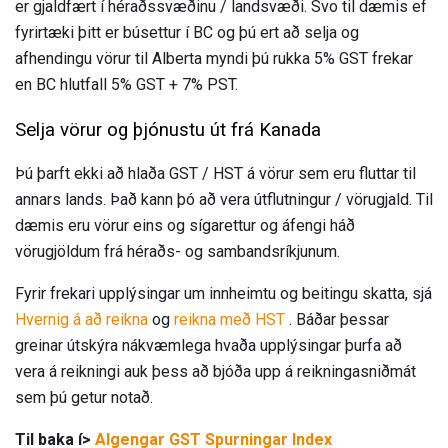
er gjaldfært í héraðssvæðinu / landsvæði. Svo til dæmis ef
fyrirtæki þitt er búsettur í BC og þú ert að selja og
afhendingu vörur til Alberta myndi þú rukka 5% GST frekar
en BC hlutfall 5% GST + 7% PST.
Selja vörur og þjónustu út frá Kanada
Þú þarft ekki að hlaða GST / HST á vörur sem eru fluttar til
annars lands. Það kann þó að vera útflutningur / vörugjald. Til
dæmis eru vörur eins og sígarettur og áfengi háð
vörugjöldum frá héraðs- og sambandsríkjunum.
Fyrir frekari upplýsingar um innheimtu og beitingu skatta, sjá
Hvernig á að reikna
og
reikna með HST
. Báðar þessar
greinar útskýra nákvæmlega hvaða upplýsingar þurfa að
vera á reikningi auk þess að bjóða upp á reikningasniðmát
sem þú getur notað.
Til baka í>
Algengar GST Spurningar Index