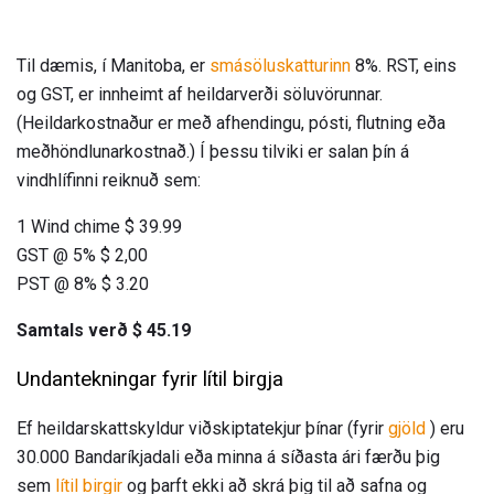
Til dæmis, í Manitoba, er
smásöluskatturinn
8%. RST, eins
og GST, er innheimt af heildarverði söluvörunnar.
(Heildarkostnaður er með afhendingu, pósti, flutning eða
meðhöndlunarkostnað.) Í þessu tilviki er salan þín á
vindhlífinni reiknuð sem:
1 Wind chime $ 39.99
GST @ 5% $ 2,00
PST @ 8% $ 3.20
Samtals verð $ 45.19
Undantekningar fyrir lítil birgja
Ef heildarskattskyldur viðskiptatekjur þínar (fyrir
gjöld
) eru
30.000 Bandaríkjadali eða minna á síðasta ári færðu þig
sem
lítil birgir
og þarft ekki að skrá þig til að safna og