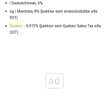
í Saskatchewan, 6%
og í Manitoba, 8% (þekktur sem smásöluskattur eða
RST)
Quebec
- 9,975% (þekktur sem Quebec Sales Tax eða
QST).
ad