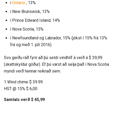
í
Ontario
, 13%
í New Brunswick, 13%
í Prince Edward Island, 14%
í Nova Scotia, 15%
í Newfoundland og Labrador, 15% (jókst í 15% frá 13%
frá og með 1. júlí 2016)
Svo gerðu ráð fyrir að þú seldi vindhlíf á verð á $ 39,99
(skattskyldur góður). Ef þú varst að selja það í Nova Scotia
myndi verð hennar reiknað sem:
1 Wind chime $ 39.99
HST @ 15% $ 6,00
Samtals verð $ 45,99