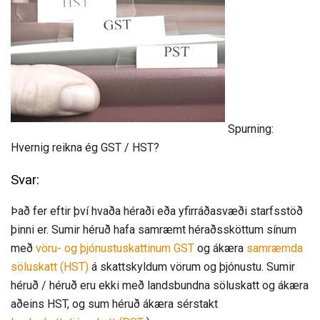
Spurning:
Hvernig reikna ég GST / HST?
Svar:
Það fer eftir því hvaða héraði eða yfirráðasvæði starfsstöð
þinni er. Sumir héruð hafa samræmt héraðssköttum sínum
með
vöru- og þjónustuskattinum GST
og ákæra
samræmda
söluskatt (HST)
á skattskyldum vörum og þjónustu. Sumir
héruð / héruð eru ekki með landsbundna söluskatt og ákæra
aðeins HST, og sum héruð ákæra sérstakt