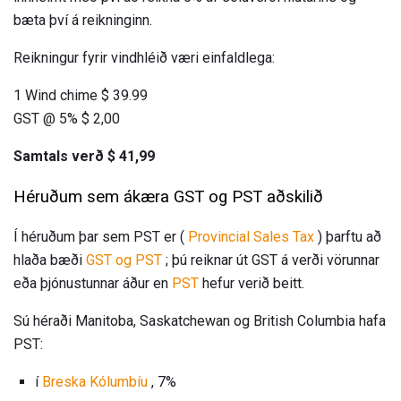
bæta því á reikninginn.
Reikningur fyrir vindhléið væri einfaldlega:
1 Wind chime $ 39.99
GST @ 5% $ 2,00
Samtals verð $ 41,99
Héruðum sem ákæra GST og PST aðskilið
Í héruðum þar sem PST er (
Provincial Sales Tax
) þarftu að
hlaða bæði
GST og PST
; þú reiknar út GST á verði vörunnar
eða þjónustunnar áður en
PST
hefur verið beitt.
Sú héraði Manitoba, Saskatchewan og British Columbia hafa
PST:
í
Breska Kólumbíu
, 7%