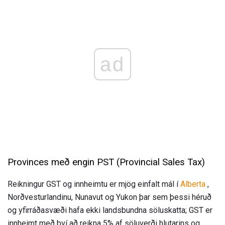
ad
Provinces með engin PST (Provincial Sales Tax)
Reikningur GST og innheimtu er mjög einfalt mál í
Alberta
,
Norðvesturlandinu, Nunavut og Yukon þar sem þessi héruð
og yfirráðasvæði hafa ekki landsbundna söluskatta; GST er
innheimt með því að reikna 5% af söluverði hlutarins og