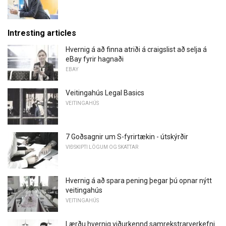
Intresting articles
Hvernig á að finna atriði á craigslist að selja á
eBay fyrir hagnaði
EBAY
Veitingahús Legal Basics
VEITINGAHÚS
7 Goðsagnir um S-fyrirtækin - útskýrðir
VIÐSKIPTI LÖGUM OG SKATTAR
Hvernig á að spara pening þegar þú opnar nýtt
veitingahús
VEITINGAHÚS
Lærðu hvernig viðurkennd samrekstrarverkefni