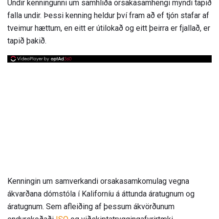
Undir kenningunni um samhliða orsakasamhengi myndi tapið
falla undir. Þessi kenning heldur því fram að ef tjón stafar af
tveimur hættum, en eitt er útilokað og eitt þeirra er fjallað, er
tapið þakið.
Kenningin um samverkandi orsakasamkomulag vegna
ákvarðana dómstóla í Kaliforníu á áttunda áratugnum og
áratugnum. Sem afleiðing af þessum ákvörðunum