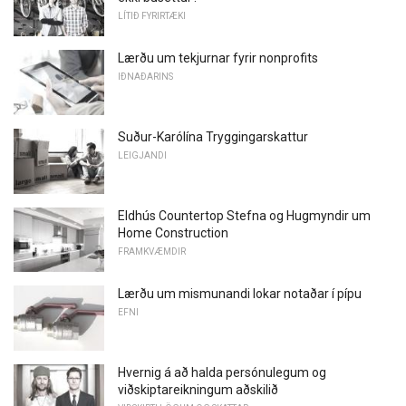
LÍTIÐ FYRIRTÆKI
Lærðu um tekjurnar fyrir nonprofits
IÐNAÐARINS
Suður-Karólína Tryggingarskattur
LEIGJANDI
Eldhús Countertop Stefna og Hugmyndir um
Home Construction
FRAMKVÆMDIR
Lærðu um mismunandi lokar notaðar í pípu
EFNI
Hvernig á að halda persónulegum og
viðskiptareikningum aðskilið