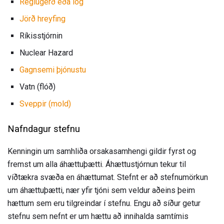
Reglugerð eða lög
Jörð hreyfing
Ríkisstjórnin
Nuclear Hazard
Gagnsemi þjónustu
Vatn (flóð)
Sveppir (mold)
Nafndagur stefnu
Kenningin um samhliða orsakasamhengi gildir fyrst og
fremst um alla áhættuþætti. Áhættustjórnun tekur til
víðtækra svæða en áhættumat. Stefnt er að stefnumörkun
um áhættuþætti, nær yfir tjóni sem veldur aðeins þeim
hættum sem eru tilgreindar í stefnu. Engu að síður getur
stefnu sem nefnt er um hættu að innihalda samtímis