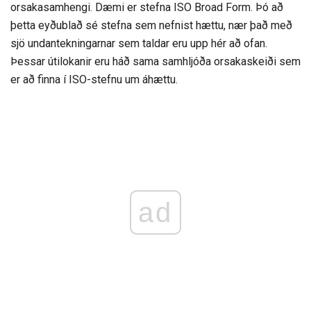
orsakasamhengi. Dæmi er stefna ISO Broad Form. Þó að
þetta eyðublað sé stefna sem nefnist hættu, nær það með
sjö undantekningarnar sem taldar eru upp hér að ofan.
Þessar útilokanir eru háð sama samhljóða orsakaskeiði sem
er að finna í ISO-stefnu um áhættu.
ad