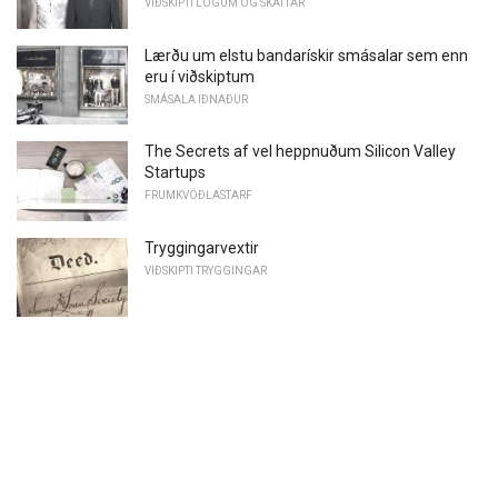
VIÐSKIPTI LÖGUM OG SKATTAR
Lærðu um elstu bandarískir smásalar sem enn
eru í viðskiptum
SMÁSALA IÐNAÐUR
The Secrets af vel heppnuðum Silicon Valley
Startups
FRUMKVÖÐLASTARF
Tryggingarvextir
VIÐSKIPTI TRYGGINGAR