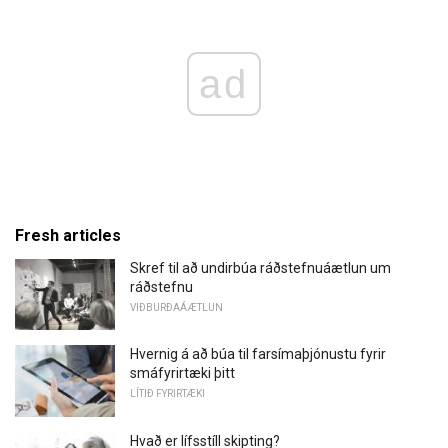
ad
Fresh articles
Skref til að undirbúa ráðstefnuáætlun um
ráðstefnu
VIÐBURÐAÁÆTLUN
Hvernig á að búa til farsímaþjónustu fyrir
smáfyrirtæki þitt
LÍTIÐ FYRIRTÆKI
Hvað er lífsstíll skipting?