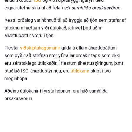
endurskoðaði
ISO
og viðskiptatryggingafyrirtæki
eignarstefnu sína til að fela
í sér samhliða orsakasvörun
.
Þessi orðalag var hönnuð til að tryggja að tjón sem stafar af
tilteknum hættum yrði útilokað, jafnvel þótt aðrir
áhættuþættir væru í tjóni.
Flestar
viðskiptahagsmunir
gilda á öllum áhættuþáttum,
sem þýðir að stefnan nær yfir allar orsakir taps sem ekki
eru sérstaklega útilokaðir. Í flestum áhættustýringum, þ.mt
staðlað ISO-áhættustýringu, eru
útilokanir
skipt í tvo
meginhópa.
Aðeins útilokanir í fyrsta hópnum eru háð samhliða
orsakasvörun.