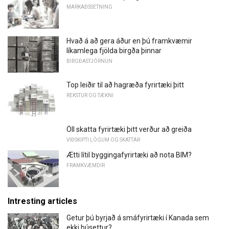
MARKAÐSSETNING
Hvað á að gera áður en þú framkvæmir
líkamlega fjölda birgða þinnar
BIRGÐASTJÓRNUN
Top leiðir til að hagræða fyrirtæki þitt
REKSTUR OG TÆKNI
Öll skatta fyrirtæki þitt verður að greiða
VIÐSKIPTI LÖGUM OG SKATTAR
Ætti lítil byggingafyrirtæki að nota BIM?
FRAMKVÆMDIR
Intresting articles
Getur þú byrjað á smáfyrirtæki í Kanada sem
ekki búsettur?