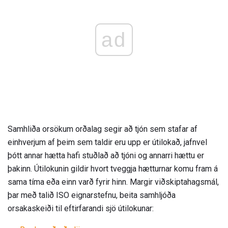
ad
Samhliða orsökum orðalag segir að tjón sem stafar af
einhverjum af þeim sem taldir eru upp er útilokað, jafnvel
þótt annar hætta hafi stuðlað að tjóni og annarri hættu er
þakinn. Útilokunin gildir hvort tveggja hætturnar komu fram á
sama tíma eða einn varð fyrir hinn. Margir viðskiptahagsmál,
þar með talið ISO eignarstefnu, beita samhljóða
orsakaskeiði til eftirfarandi sjö útilokunar: