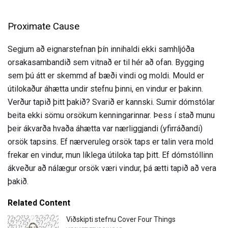
Proximate Cause
Segjum að eignarstefnan þín innihaldi ekki samhljóða
orsakasambandið sem vitnað er til hér að ofan. Bygging
sem þú átt er skemmd af bæði vindi og moldi. Mould er
útilokaður áhætta undir stefnu þinni, en vindur er þakinn.
Verður tapið þitt þakið? Svarið er kannski. Sumir dómstólar
beita ekki sömu orsökum kenningarinnar. Þess í stað munu
þeir ákvarða hvaða áhætta var nærliggjandi (yfirráðandi)
orsök tapsins. Ef nærveruleg orsök taps er talin vera mold
frekar en vindur, mun líklega útiloka tap þitt. Ef dómstóllinn
ákveður að nálægur orsök væri vindur, þá ætti tapið að vera
þakið.
Related Content
Viðskipti stefnu Cover Four Things