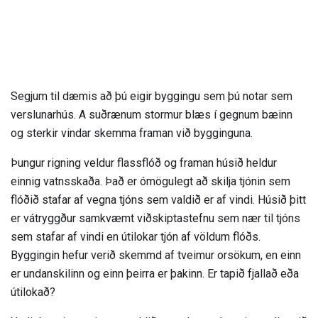
Segjum til dæmis að þú eigir byggingu sem þú notar sem
verslunarhús. A suðrænum stormur blæs í gegnum bæinn
og sterkir vindar skemma framan við bygginguna.
Þungur rigning veldur flassflóð og framan húsið heldur
einnig vatnsskaða. Það er ómögulegt að skilja tjónin sem
flóðið stafar af vegna tjóns sem valdið er af vindi. Húsið þitt
er vátryggður samkvæmt viðskiptastefnu sem nær til tjóns
sem stafar af vindi en útilokar tjón af völdum flóðs.
Byggingin hefur verið skemmd af tveimur orsökum, en einn
er undanskilinn og einn þeirra er þakinn. Er tapið fjallað eða
útilokað?