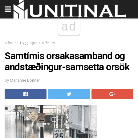
ad
Viðskipti Tryggingar
Orðalisti
Samtímis orsakasamband og
andstæðingur-samsetta orsök
by Marianne Bonner