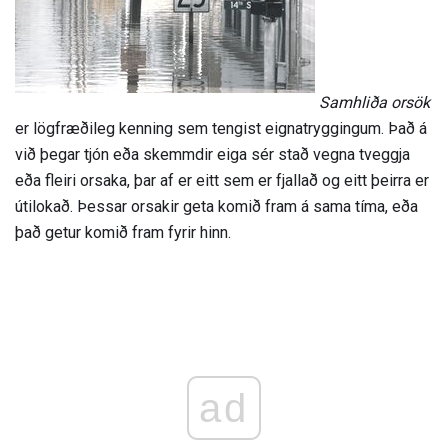
Samhliða orsök
er lögfræðileg kenning sem tengist eignatryggingum. Það á
við þegar tjón eða skemmdir eiga sér stað vegna tveggja
eða fleiri orsaka, þar af er eitt sem er fjallað og eitt þeirra er
útilokað. Þessar orsakir geta komið fram á sama tíma, eða
það getur komið fram fyrir hinn.
ad